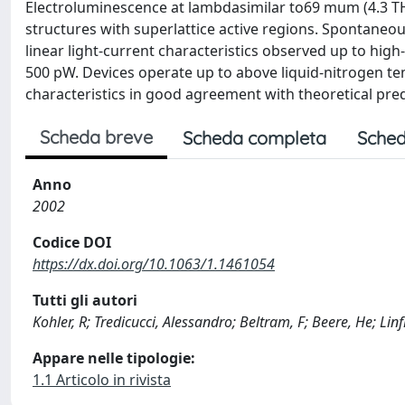
Electroluminescence at lambdasimilar to69 mum (4.3 TH
structures with superlattice active regions. Spontaneo
linear light-current characteristics observed up to high
500 pW. Devices operate up to above liquid-nitrogen t
characteristics in good agreement with theoretical predi
Scheda breve
Scheda completa
Sched
Anno
2002
Codice DOI
https://dx.doi.org/10.1063/1.1461054
Tutti gli autori
Kohler, R; Tredicucci, Alessandro; Beltram, F; Beere, He; Linf
Appare nelle tipologie:
1.1 Articolo in rivista