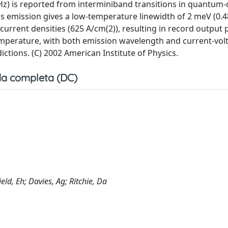
z) is reported from interminiband transitions in quantum
us emission gives a low-temperature linewidth of 2 meV (0.4
-current densities (625 A/cm(2)), resulting in record output
emperature, with both emission wavelength and current-vol
ctions. (C) 2002 American Institute of Physics.
a completa (DC)
ield, Eh; Davies, Ag; Ritchie, Da