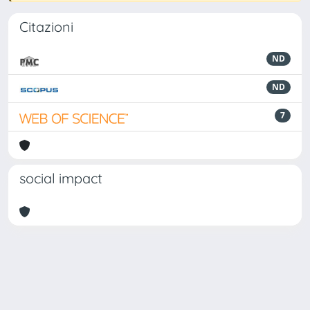
Citazioni
ND
ND
7
social impact