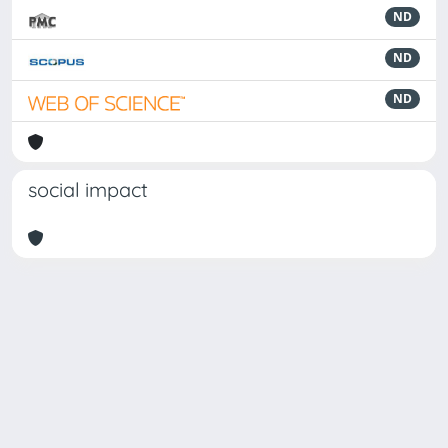
ND
ND
ND
social impact
Powered by
IRIS
-
about IRIS
-
Utilizzo dei cookie
Copyright © 2026