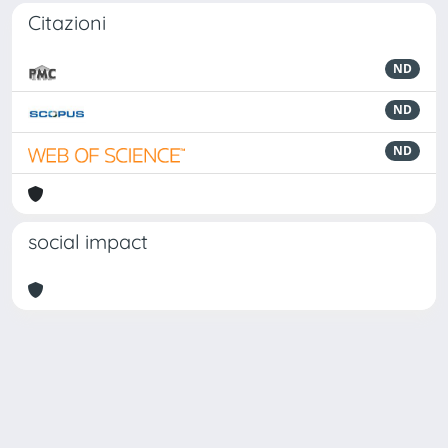
Citazioni
ND
ND
ND
social impact