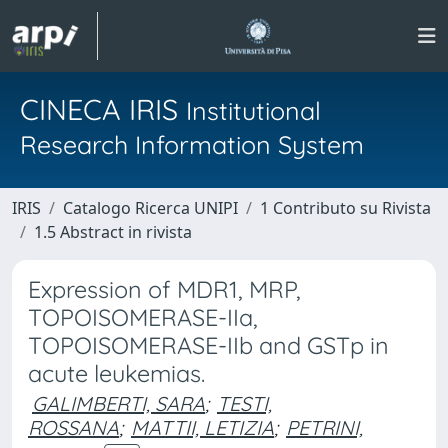
CINECA IRIS
Institutional
Research Information System
IRIS
Catalogo Ricerca UNIPI
1 Contributo su Rivista
1.5 Abstract in rivista
Expression of MDR1, MRP,
TOPOISOMERASE-IIa,
TOPOISOMERASE-IIb and GSTp in
acute leukemias.
GALIMBERTI, SARA
;
TESTI,
ROSSANA
;
MATTII, LETIZIA
;
PETRINI,