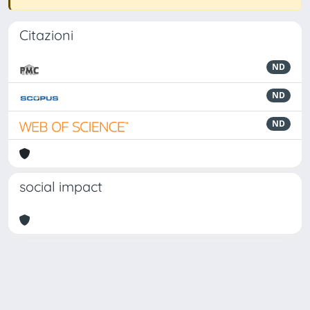
Citazioni
ND
ND
ND
social impact