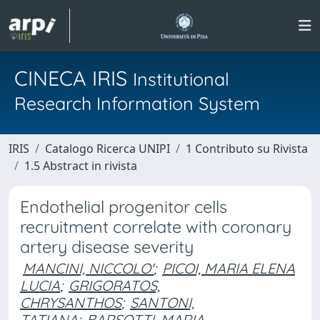
CINECA IRIS
Institutional
Research Information System
IRIS
Catalogo Ricerca UNIPI
1 Contributo su Rivista
1.5 Abstract in rivista
Endothelial progenitor cells
recruitment correlate with coronary
artery disease severity
MANCINI, NICCOLO'
;
PICOI, MARIA ELENA
LUCIA
;
GRIGORATOS,
CHRYSANTHOS
;
SANTONI,
TATIANA
;
BARSOTTI, MARIA