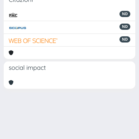
ND
ND
ND
social impact
Powered by
IRIS
-
about IRIS
-