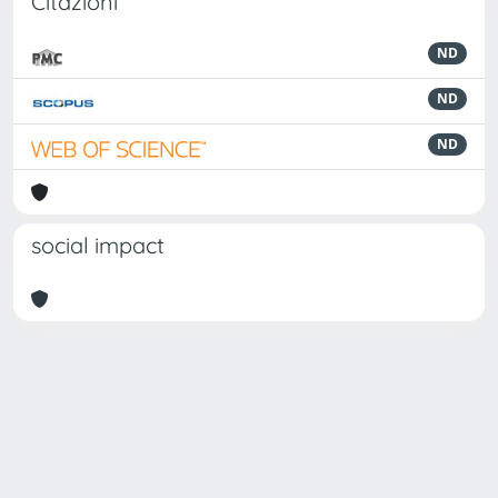
Citazioni
ND
ND
ND
social impact
Powered by
IRIS
-
about IRIS
-