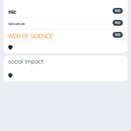
ND
ND
ND
social impact
Powered by
IRIS
-
about IRIS
-