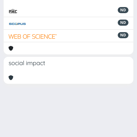
ND
ND
ND
social impact
Powered by
IRIS
-
about IRIS
-
Utilizzo dei cookie
Copyright © 2026