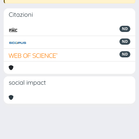
Citazioni
ND
ND
ND
social impact