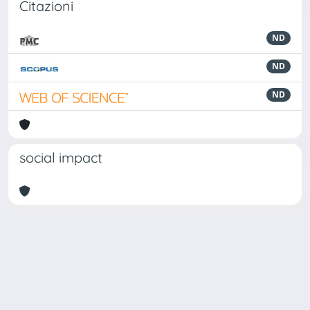
Citazioni
ND
ND
ND
social impact
Powered by
IRIS
-
about IRIS
-