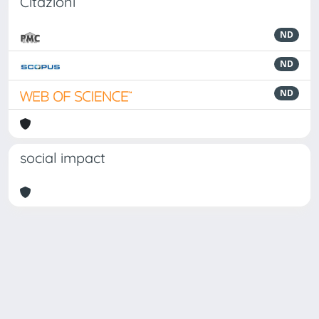
Citazioni
ND
ND
ND
social impact
Powered by
IRIS
-
about IRIS
-