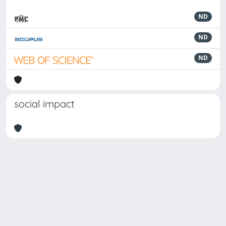
ND
ND
ND
social impact
Powered by
IRIS
-
about IRIS
-
Utilizzo dei cookie
Copyright © 2026