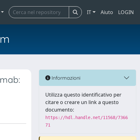
IT
Aiuto
LOGIN
em
umab:
Informazioni
Utilizza questo identificativo per
citare o creare un link a questo
documento:
https://hdl.handle.net/11568/7366
71