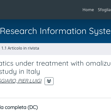
Home
Sfoglia
al Research Information Syst
1.1 Articolo in rivista
atics under treatment with omaliz
tudy in Italy
GIARO, PIER LUIGI
a completa (DC)