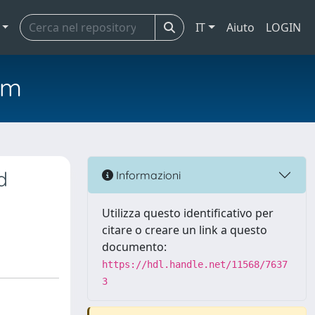
IT
Aiuto
LOGIN
em
d
Informazioni
Utilizza questo identificativo per
citare o creare un link a questo
documento:
https://hdl.handle.net/11568/7637
3