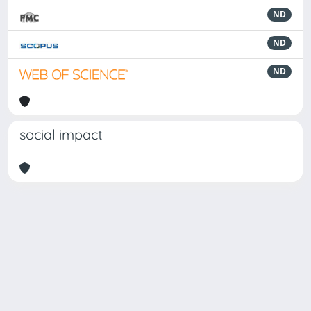
ND
ND
ND
social impact
Powered by
IRIS
-
about IRIS
-
Utilizzo dei cookie
Copyright © 2026