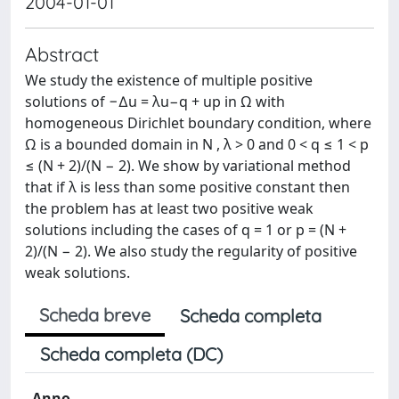
2004-01-01
Abstract
We study the existence of multiple positive
solutions of −∆u = λu−q + up in Ω with
homogeneous Dirichlet boundary condition, where
Ω is a bounded domain in N , λ > 0 and 0 < q ≤ 1 < p
≤ (N + 2)/(N − 2). We show by variational method
that if λ is less than some positive constant then
the problem has at least two positive weak
solutions including the cases of q = 1 or p = (N +
2)/(N − 2). We also study the regularity of positive
weak solutions.
Scheda breve
Scheda completa
Scheda completa (DC)
Anno