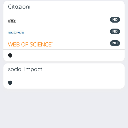
Citazioni
ND
ND
ND
social impact