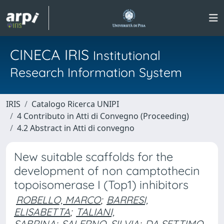
CINECA IRIS
Institutional
Research Information System
IRIS
Catalogo Ricerca UNIPI
4 Contributo in Atti di Convegno (Proceeding)
4.2 Abstract in Atti di convegno
New suitable scaffolds for the
development of non camptothecin
topoisomerase I (Top1) inhibitors
ROBELLO, MARCO
;
BARRESI,
ELISABETTA
;
TALIANI,
SABRINA
;
SALERNO, SILVIA
;
DA SETTIMO