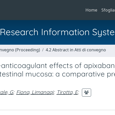
Home
Sfoglia
al Research Information Syst
Convegno (Proceeding)
4.2 Abstract in Atti di convegno
anticoagulant effects of apixaba
ntestinal mucosa: a comparative pr
ale, G
;
Fiona, Limanaqi
;
Tirotta, E
;