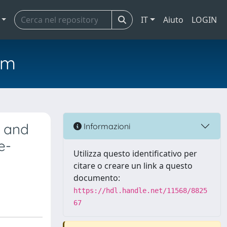
IT
Aiuto
LOGIN
em
n and
Informazioni
e-
Utilizza questo identificativo per
citare o creare un link a questo
documento:
https://hdl.handle.net/11568/8825
67