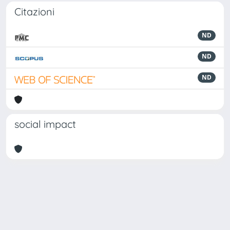
Citazioni
ND
ND
ND
social impact