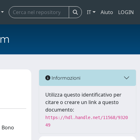
IT
Aiuto
LOGIN
em
Informazioni
Utilizza questo identificativo per
citare o creare un link a questo
documento:
https://hdl.handle.net/11568/9320
49
la Bono