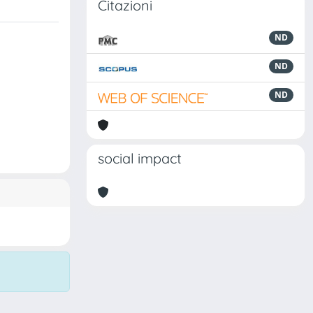
Citazioni
ND
ND
ND
social impact