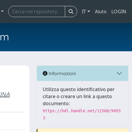
IT
Aiuto
LOGIN
em
Informazioni
Utilizza questo identificativo per
INA
citare o creare un link a questo
documento:
https://hdl.handle.net/11568/9493
3