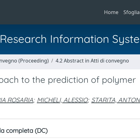
Home
Sfoglia
al Research Information Syst
Convegno (Proceeding)
4.2 Abstract in Atti di convegno
ach to the prediction of polymer
RIA ROSARIA
;
MICHELI, ALESSIO
;
STARITA, ANTON
a completa (DC)