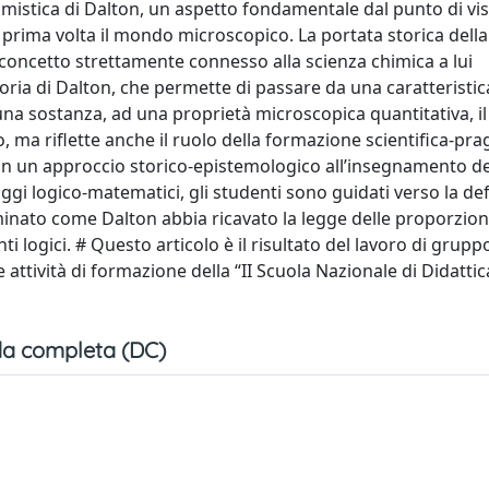
omistica di Dalton, un aspetto fondamentale dal punto di vis
a prima volta il mondo microscopico. La portata storica dell
concetto strettamente connesso alla scienza chimica a lui
ria di Dalton, che permette di passare da una caratteristic
na sostanza, ad una proprietà microscopica quantitativa, i
 ma riflette anche il ruolo della formazione scientifica-pra
 in un approccio storico-epistemologico all’insegnamento de
gi logico-matematici, gli studenti sono guidati verso la def
inato come Dalton abbia ricavato la legge delle proporzioni
i logici. # Questo articolo è il risultato del lavoro di grupp
 attività di formazione della “II Scuola Nazionale di Didattic
a completa (DC)