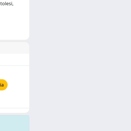
tolesi,
ia