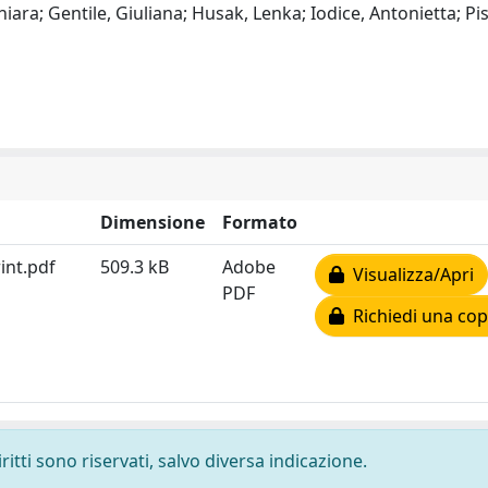
 Chiara; Gentile, Giuliana; Husak, Lenka; Iodice, Antonietta; Pis
Dimensione
Formato
int.pdf
509.3 kB
Adobe
Visualizza/Apri
PDF
Richiedi una cop
ritti sono riservati, salvo diversa indicazione.