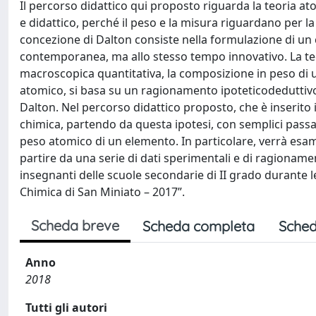
Il percorso didattico qui proposto riguarda la teoria at
e didattico, perché il peso e la misura riguardano per l
concezione di Dalton consiste nella formulazione di un 
contemporanea, ma allo stesso tempo innovativo. La teo
macroscopica quantitativa, la composizione in peso di u
atomico, si basa su un ragionamento ipoteticodeduttivo,
Dalton. Nel percorso didattico proposto, che è inserito
chimica, partendo da questa ipotesi, con semplici passag
peso atomico di un elemento. In particolare, verrà esam
partire da una serie di dati sperimentali e di ragionament
insegnanti delle scuole secondarie di II grado durante le
Chimica di San Miniato – 2017”.
Scheda breve
Scheda completa
Sched
Anno
2018
Tutti gli autori