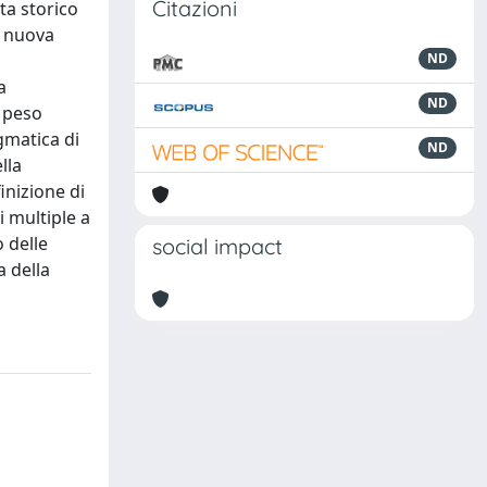
Citazioni
ta storico
a nuova
ND
a
ND
l peso
gmatica di
ND
lla
inizione di
 multiple a
o delle
social impact
a della