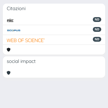
Citazioni
ND
ND
ND
social impact