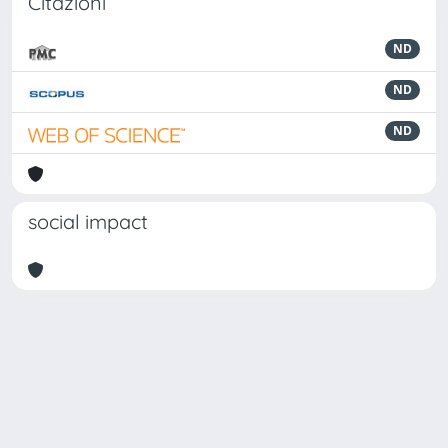
Citazioni
ND
ND
ND
social impact
Powered by
IRIS
-
about IRIS
-