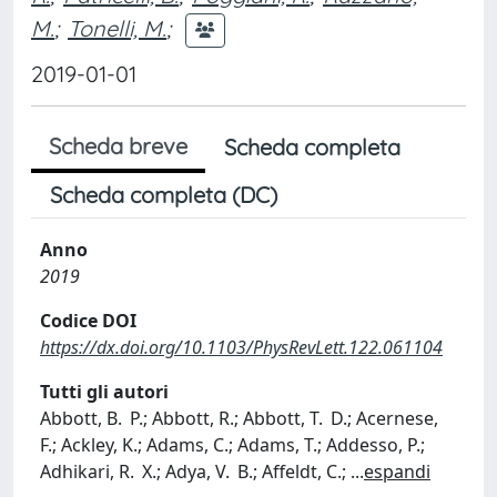
M.
;
Tonelli, M.
;
2019-01-01
Scheda breve
Scheda completa
Scheda completa (DC)
Anno
2019
Codice DOI
https://dx.doi.org/10.1103/PhysRevLett.122.061104
Tutti gli autori
Abbott, B. P.; Abbott, R.; Abbott, T. D.; Acernese,
F.; Ackley, K.; Adams, C.; Adams, T.; Addesso, P.;
Adhikari, R. X.; Adya, V. B.; Affeldt, C.;
...
espandi