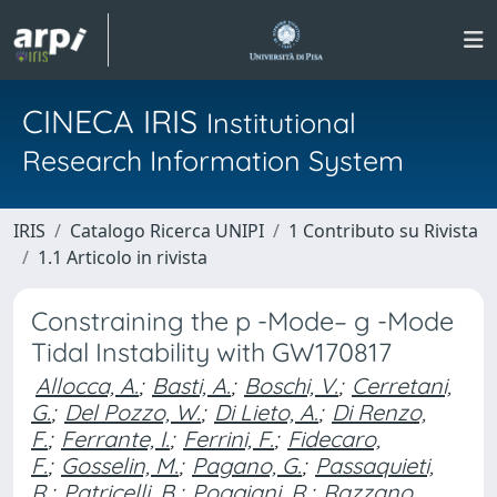
CINECA IRIS
Institutional
Research Information System
IRIS
Catalogo Ricerca UNIPI
1 Contributo su Rivista
1.1 Articolo in rivista
Constraining the p -Mode– g -Mode
Tidal Instability with GW170817
Allocca, A.
;
Basti, A.
;
Boschi, V.
;
Cerretani,
G.
;
Del Pozzo, W.
;
Di Lieto, A.
;
Di Renzo,
F.
;
Ferrante, I.
;
Ferrini, F.
;
Fidecaro,
F.
;
Gosselin, M.
;
Pagano, G.
;
Passaquieti,
R.
;
Patricelli, B.
;
Poggiani, R.
;
Razzano,