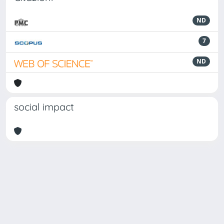
ND
7
ND
social impact
Powered by
IRIS
-
about IRIS
-