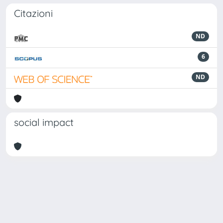
Citazioni
ND
6
ND
social impact