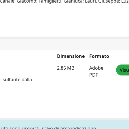
Canale, Giacomo; Famiglietti, Gianluca; Lauri, Giuseppe; Luz
Dimensione
Formato
2.85 MB
Adobe
Visu
PDF
risultante dalla
ritti sono riservati, salvo diversa indicazione.