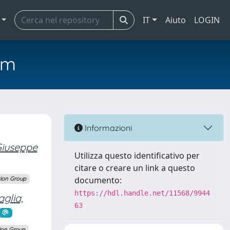
IT
Aiuto
LOGIN
em
Informazioni
Giuseppe
Utilizza questo identificativo per
citare o creare un link a questo
documento:
ion Group
https://hdl.handle.net/11568/9944
glia,
63
ion Group