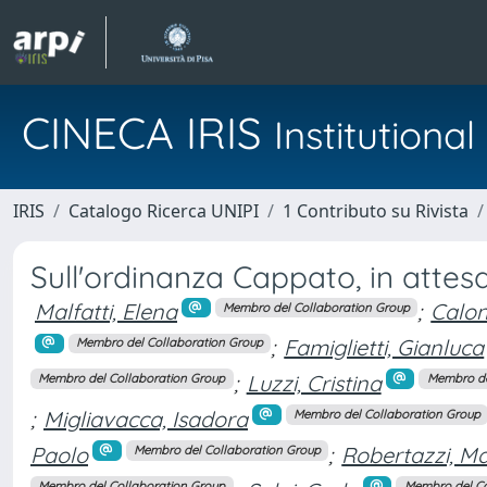
CINECA IRIS
Institution
IRIS
Catalogo Ricerca UNIPI
1 Contributo su Rivista
Sull'ordinanza Cappato, in attes
Malfatti, Elena
;
Calon
Membro del Collaboration Group
;
Famiglietti, Gianluca
Membro del Collaboration Group
;
Luzzi, Cristina
Membro del Collaboration Group
Membro de
;
Migliavacca, Isadora
Membro del Collaboration Group
Paolo
;
Robertazzi, Ma
Membro del Collaboration Group
Membro del Collaboration Group
Membro del Co