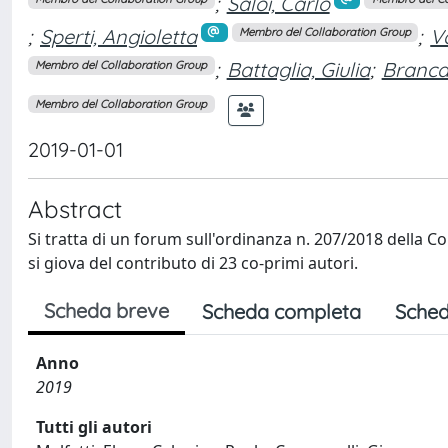
;
Saloi, Carlo
;
Sperti, Angioletta
;
Va
Membro del Collaboration Group
;
Battaglia, Giulia
;
Branca
Membro del Collaboration Group
Membro del Collaboration Group
2019-01-01
Abstract
Si tratta di un forum sull'ordinanza n. 207/2018 della Cor
si giova del contributo di 23 co-primi autori.
Scheda breve
Scheda completa
Sched
Anno
2019
Tutti gli autori