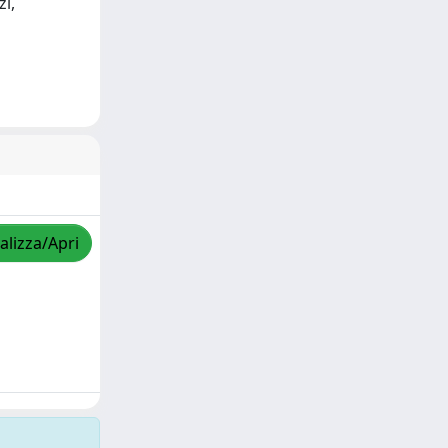
zi,
alizza/Apri