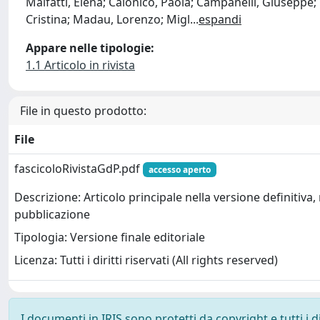
Malfatti, Elena; Calonico, Paola; Campanelli, Giuseppe; 
Cristina; Madau, Lorenzo; Migl
...
espandi
Appare nelle tipologie:
1.1 Articolo in rivista
File in questo prodotto:
File
fascicoloRivistaGdP.pdf
accesso aperto
Descrizione: Articolo principale nella versione definitiva, 
pubblicazione
Tipologia: Versione finale editoriale
Licenza: Tutti i diritti riservati (All rights reserved)
I documenti in IRIS sono protetti da copyright e tutti i di