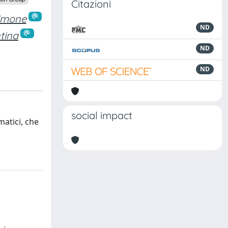
Citazioni
Simone
ND
tina
ND
ND
social impact
matici, che