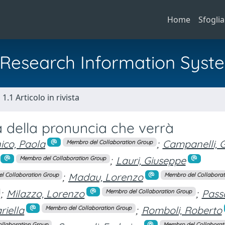
Home
Sfoglia
al Research Information Syst
1.1 Articolo in rivista
a della pronuncia che verrà
ico, Paola
;
Campanelli, 
Membro del Collaboration Group
;
Lauri, Giuseppe
Membro del Collaboration Group
;
Madau, Lorenzo
l Collaboration Group
Membro del Collaborat
;
Milazzo, Lorenzo
;
Passa
Membro del Collaboration Group
riella
;
Romboli, Roberto
Membro del Collaboration Group
llaboration Group
Membro del Collaborat