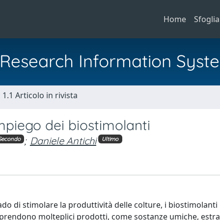
Home
Sfoglia
al Research Information Syst
1.1 Articolo in rivista
impiego dei biostimolanti
;
Daniele Antichi
Secondo
Ultimo
o di stimolare la produttività delle colture, i biostimolanti
endono molteplici prodotti, come sostanze umiche, estratt