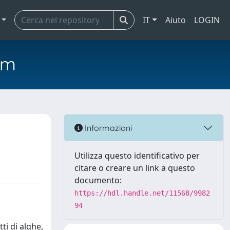
IT
Aiuto
LOGIN
em
Informazioni
Utilizza questo identificativo per
citare o creare un link a questo
documento:
https://hdl.handle.net/11568/9982
94
i di alghe,