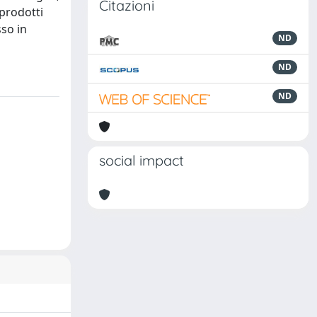
Citazioni
 prodotti
so in
ND
ND
ND
social impact