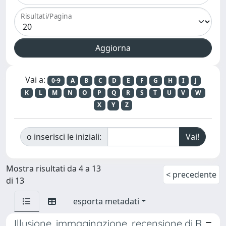
Risultati/Pagina
Vai a:
0-9
A
B
C
D
E
F
G
H
I
J
K
L
M
N
O
P
Q
R
S
T
U
V
W
X
Y
Z
o inserisci le iniziali:
Mostra risultati da 4 a 13
< precedente
di 13
esporta metadati
Illusione, immaginazione, recensione di R.