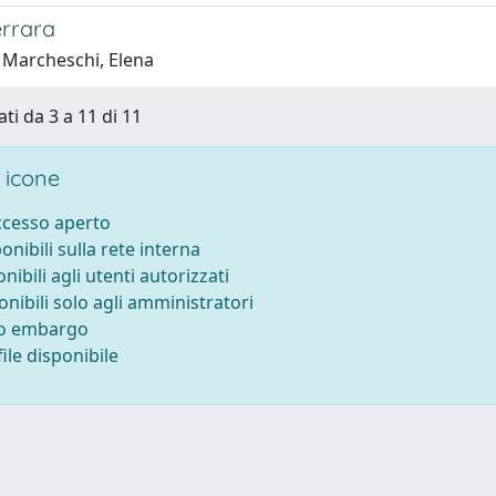
errara
 Marcheschi, Elena
ti da 3 a 11 di 11
 icone
accesso aperto
ponibili sulla rete interna
onibili agli utenti autorizzati
onibili solo agli amministratori
to embargo
ile disponibile