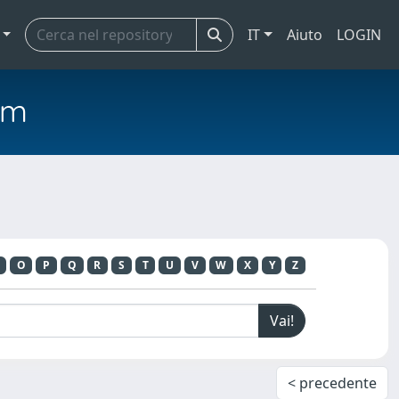
IT
Aiuto
LOGIN
em
O
P
Q
R
S
T
U
V
W
X
Y
Z
< precedente