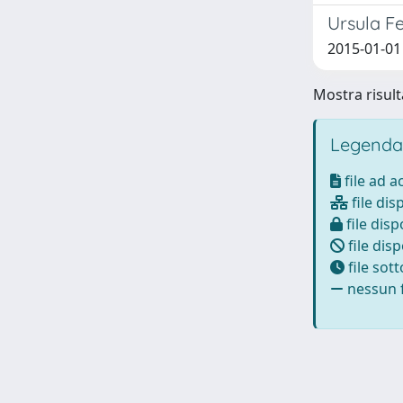
Ursula F
2015-01-01
Mostra risulta
Legenda
file ad 
file dis
file disp
file disp
file sot
nessun f