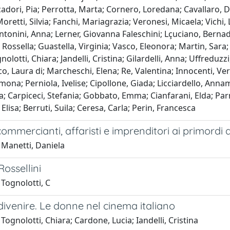
adori, Pia; Perrotta, Marta; Cornero, Loredana; Cavallaro, Dan
retti, Silvia; Fanchi, Mariagrazia; Veronesi, Micaela; Vichi, Lau
ntonini, Anna; Lerner, Giovanna Faleschini; Lçuciano, Bernadet
, Rossella; Guastella, Virginia; Vasco, Eleonora; Martin, Sara; 
olotti, Chiara; Jandelli, Cristina; Gilardelli, Anna; Uffreduzzi
o, Laura di; Marcheschi, Elena; Re, Valentina; Innocenti, Vero
Simona; Perniola, Ivelise; Cipollone, Giada; Licciardello, Anna
a; Carpiceci, Stefania; Gobbato, Emma; Cianfarani, Elda; Par
 Elisa; Berruti, Suila; Ceresa, Carla; Perin, Francesca
 commercianti, affaristi e imprenditori ai primordi 
 Manetti, Daniela
ossellini
Tognolotti, C
 divenire. Le donne nel cinema italiano
Tognolotti, Chiara; Cardone, Lucia; Iandelli, Cristina