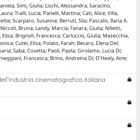
iela; Simi, Giulia; Lischi, Alessandra; Saracino,
ra; Tralli, Lucia; Panelli, Martina; Cati, Alice; Villa,
te; Scarparo, Susanna; Berruti, Sila; Pascalis, Ilaria A.
Niccoli, Bruna; Landy, Marcia; Fanara, Giulia; Nilletti,
, Elisa; Brignoli, Francesca; Carluccio, Giulia; Masecchia,
nica; Cuter, Elisa; Polato, Farah; Becaro, Elena Del;
maria; Saba, Cosetta; Paoli, Paola; Girolamo, Lucia Di;
meggiani, Francesca; Brino, Andreina Di; D'Healy, Aine;
dell’industria cinematografica italiana