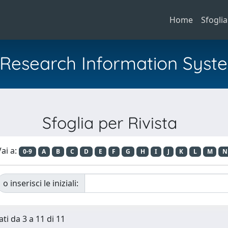
Home
Sfoglia
al Research Information Syst
Sfoglia per Rivista
ai a:
0-9
A
B
C
D
E
F
G
H
I
J
K
L
M
N
o inserisci le iniziali:
ti da 3 a 11 di 11