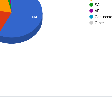
SA
AF
Continent
NA
Other