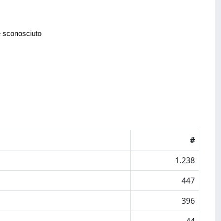
e sconosciuto
#
1.238
447
396