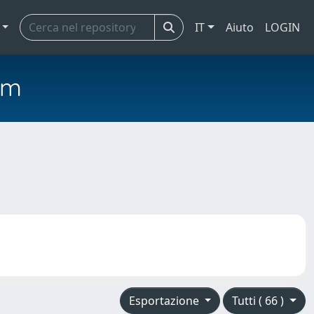
IT
Aiuto
LOGIN
em
Esportazione
Tutti ( 66 )