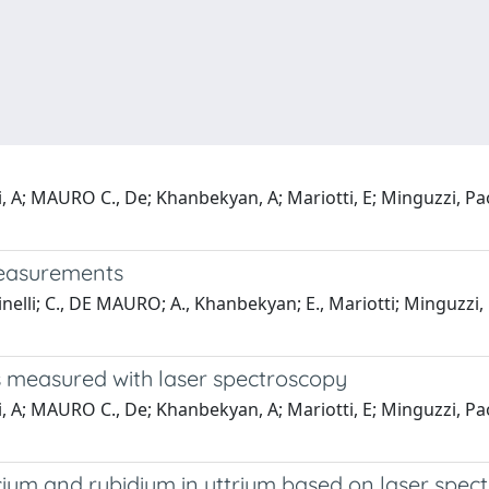
li, A; MAURO C., De; Khanbekyan, A; Mariotti, E; Minguzzi, Paol
measurements
Dainelli; C., DE MAURO; A., Khanbekyan; E., Mariotti; Minguzzi,
es measured with laser spectroscopy
li, A; MAURO C., De; Khanbekyan, A; Mariotti, E; Minguzzi, Paol
cium and rubidium in yttrium based on laser spec