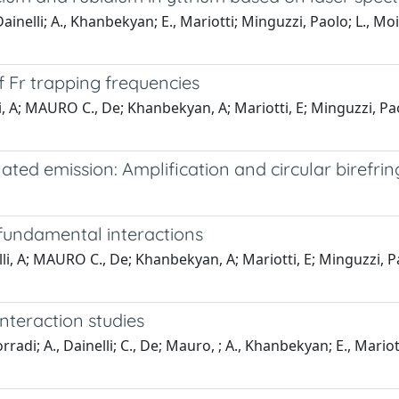
inelli; A., Khanbekyan; E., Mariotti; Minguzzi, Paolo; L., Moi;
 Fr trapping frequencies
li, A; MAURO C., De; Khanbekyan, A; Mariotti, E; Minguzzi, Paol
ated emission: Amplification and circular birefri
 fundamental interactions
li, A; MAURO C., De; Khanbekyan, A; Mariotti, E; Minguzzi, Pao
nteraction studies
orradi; A., Dainelli; C., De; Mauro, ; A., Khanbekyan; E., Mariot