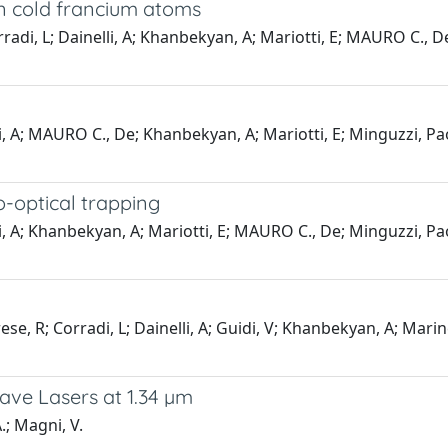
in cold francium atoms
rradi, L; Dainelli, A; Khanbekyan, A; Mariotti, E; MAURO C., De
li, A; MAURO C., De; Khanbekyan, A; Mariotti, E; Minguzzi, Paol
-optical trapping
li, A; Khanbekyan, A; Mariotti, E; MAURO C., De; Minguzzi, Paol
se, R; Corradi, L; Dainelli, A; Guidi, V; Khanbekyan, A; Marinel
ave Lasers at 1.34 µm
.; Magni, V.