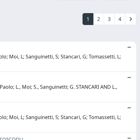
1
2
3
4
o; Moi, L; Sanguinetti, S; Stancari, G; Tomassetti, L;
 Paolo; L., Moi; S., Sanguinetti; G. STANCARI AND L.,
o; Moi, L; Sanguinetti, S; Stancari, G; Tomassetti, L;
troscopy