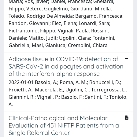
Maria; Ros, Javier; Daniel, Francesca; Ghelardi,
Filippo; Vetere, Guglielmo; Giordano, Mirella;
Toledo, Rodrigo De Almeida; Bergamo, Francesca;
Randon, Giovanni; Elez, Elena; Lonardi, Sara;
Pietrantonio, Filippo; Vignali, Paola; Rossini,
Daniele; Matito, Judit; Ugolini, Clara; Fontanini,
Gabriella; Masi, Gianluca; Cremolini, Chiara
Adipose tissue in COVID-19: detection of
SARS-CoV-2 in adipocytes and activation
of the interferon-alpha response
2022-01-01 Basolo, A.; Poma, A. M.; Bonuccelli, D.;
Proietti, A.; Macerola, E.; Ugolini, C.; Torregrossa, L.;
Giannini, R.; Vignali, P.; Basolo, F.; Santini, F.; Toniolo,
A.
Clinical-Pathological and Molecular
Evaluation of 451 NIFTP Patients from a
Single Referral Center