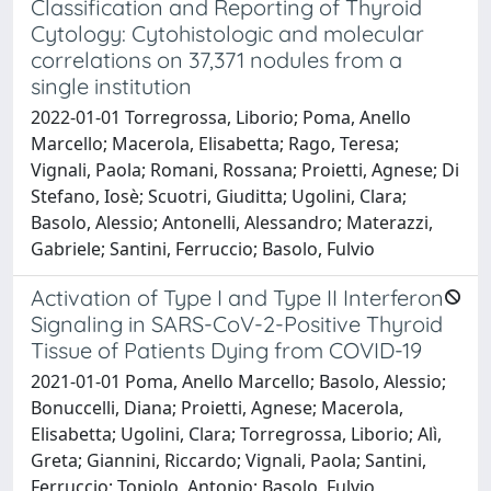
Classification and Reporting of Thyroid
Cytology: Cytohistologic and molecular
correlations on 37,371 nodules from a
single institution
2022-01-01 Torregrossa, Liborio; Poma, Anello
Marcello; Macerola, Elisabetta; Rago, Teresa;
Vignali, Paola; Romani, Rossana; Proietti, Agnese; Di
Stefano, Iosè; Scuotri, Giuditta; Ugolini, Clara;
Basolo, Alessio; Antonelli, Alessandro; Materazzi,
Gabriele; Santini, Ferruccio; Basolo, Fulvio
Activation of Type I and Type II Interferon
Signaling in SARS-CoV-2-Positive Thyroid
Tissue of Patients Dying from COVID-19
2021-01-01 Poma, Anello Marcello; Basolo, Alessio;
Bonuccelli, Diana; Proietti, Agnese; Macerola,
Elisabetta; Ugolini, Clara; Torregrossa, Liborio; Alì,
Greta; Giannini, Riccardo; Vignali, Paola; Santini,
Ferruccio; Toniolo, Antonio; Basolo, Fulvio