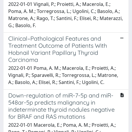
2022-01-01 Vignali, P.; Proietti, A.; Macerola, E.;
Poma, A. M.; Torregrossa, L.; Ugolini, C.; Basolo, A.;
Matrone, A.; Rago, T.; Santini, F.; Elisei, R.; Materazzi,
G.; Basolo, F.
Clinical–Pathological Features and
Treatment Outcome of Patients With
Hobnail Variant Papillary Thyroid
Carcinoma
2022-01-01 Poma, A. M.; Macerola, E.; Proietti, A.;
Vignali, P.; Sparavelli, R.; Torregrossa, L.; Matrone,
A.; Basolo, A.; Elisei, R.; Santini, F.; Ugolini, C.
Down-regulation of miR-7-5p and miR-
548ar-5p predicts malignancy in
indeterminate thyroid nodules negative
for BRAF and RAS mutations
2022-01-01 Macerola, E.; Poma, A. M.; Proietti, A.;
Rago, T.; Romani, R.; Vignali, P.; Ugolini, C.;