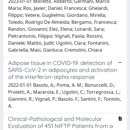
2023-01-01 Moretto, Roberto; Germani, Marco
Maria; Ros, Javier; Daniel, Francesca; Ghelardi,
Filippo; Vetere, Guglielmo; Giordano, Mirella;
Toledo, Rodrigo De Almeida; Bergamo, Francesca;
Randon, Giovanni; Elez, Elena; Lonardi, Sara;
Pietrantonio, Filippo; Vignali, Paola; Rossini,
Daniele; Matito, Judit; Ugolini, Clara; Fontanini,
Gabriella; Masi, Gianluca; Cremolini, Chiara
Adipose tissue in COVID-19: detection of
SARS-CoV-2 in adipocytes and activation
of the interferon-alpha response
2022-01-01 Basolo, A.; Poma, A. M.; Bonuccelli, D.;
Proietti, A.; Macerola, E.; Ugolini, C.; Torregrossa, L.;
Giannini, R.; Vignali, P.; Basolo, F.; Santini, F.; Toniolo,
A.
Clinical-Pathological and Molecular
Evaluation of 451 NIFTP Patients from a