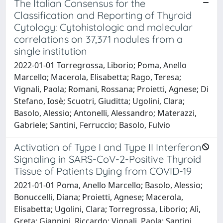
The Italian Consensus for the
Classification and Reporting of Thyroid
Cytology: Cytohistologic and molecular
correlations on 37,371 nodules from a
single institution
2022-01-01 Torregrossa, Liborio; Poma, Anello
Marcello; Macerola, Elisabetta; Rago, Teresa;
Vignali, Paola; Romani, Rossana; Proietti, Agnese; Di
Stefano, Iosè; Scuotri, Giuditta; Ugolini, Clara;
Basolo, Alessio; Antonelli, Alessandro; Materazzi,
Gabriele; Santini, Ferruccio; Basolo, Fulvio
Activation of Type I and Type II Interferon
Signaling in SARS-CoV-2-Positive Thyroid
Tissue of Patients Dying from COVID-19
2021-01-01 Poma, Anello Marcello; Basolo, Alessio;
Bonuccelli, Diana; Proietti, Agnese; Macerola,
Elisabetta; Ugolini, Clara; Torregrossa, Liborio; Alì,
Greta; Giannini, Riccardo; Vignali, Paola; Santini,