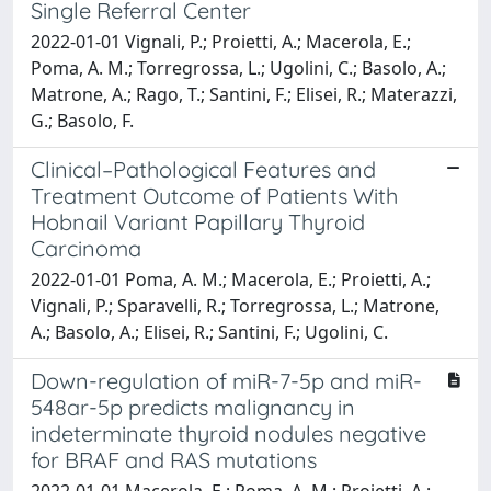
Single Referral Center
2022-01-01 Vignali, P.; Proietti, A.; Macerola, E.;
Poma, A. M.; Torregrossa, L.; Ugolini, C.; Basolo, A.;
Matrone, A.; Rago, T.; Santini, F.; Elisei, R.; Materazzi,
G.; Basolo, F.
Clinical–Pathological Features and
Treatment Outcome of Patients With
Hobnail Variant Papillary Thyroid
Carcinoma
2022-01-01 Poma, A. M.; Macerola, E.; Proietti, A.;
Vignali, P.; Sparavelli, R.; Torregrossa, L.; Matrone,
A.; Basolo, A.; Elisei, R.; Santini, F.; Ugolini, C.
Down-regulation of miR-7-5p and miR-
548ar-5p predicts malignancy in
indeterminate thyroid nodules negative
for BRAF and RAS mutations
2022-01-01 Macerola, E.; Poma, A. M.; Proietti, A.;