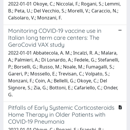
2022-01-01 Okoye, C.; Niccolai, F.; Rogani, S.; Lemmi,
B.; Peta, U.; Del Vecchio, S.; Morelli, V.; Caraccio, N.;
Calsolaro, V.; Monzani, F.
Monitoring COVID-19 vaccine use in
Italian long term care centers: The
GeroCovid VAX study
2022-01-01 Abbatecola, A. M.; Incalzi, R. A.; Malara,
A.; Palmieri, A.; Di Lonardo, A.; Fedele, G.; Stefanelli,
P.; Borselli, G.; Russo, M.; Noale, M.; Fumagalli, S.;
Gareri, P.; Mossello, E.; Trevisan, C.; Volpato, S.;
Monzani, F.; Coin, A.; Bellelli, G.; Okoye, C.; Del
Signore, S.; Zia, G.; Bottoni, E.; Cafariello, C.; Onder,
G.
Pitfalls of Early Systemic Corticosteroids
Home Therapy in Older Patients with
COVID-19 Pneumonia
2022-01-01 Okoye, C.; Rogani, S.; Franchi, R.;