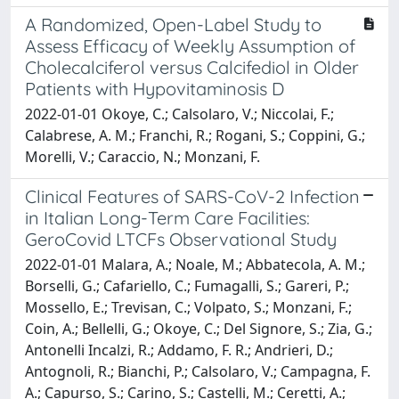
A Randomized, Open-Label Study to
Assess Efficacy of Weekly Assumption of
Cholecalciferol versus Calcifediol in Older
Patients with Hypovitaminosis D
2022-01-01 Okoye, C.; Calsolaro, V.; Niccolai, F.;
Calabrese, A. M.; Franchi, R.; Rogani, S.; Coppini, G.;
Morelli, V.; Caraccio, N.; Monzani, F.
Clinical Features of SARS-CoV-2 Infection
in Italian Long-Term Care Facilities:
GeroCovid LTCFs Observational Study
2022-01-01 Malara, A.; Noale, M.; Abbatecola, A. M.;
Borselli, G.; Cafariello, C.; Fumagalli, S.; Gareri, P.;
Mossello, E.; Trevisan, C.; Volpato, S.; Monzani, F.;
Coin, A.; Bellelli, G.; Okoye, C.; Del Signore, S.; Zia, G.;
Antonelli Incalzi, R.; Addamo, F. R.; Andrieri, D.;
Antognoli, R.; Bianchi, P.; Calsolaro, V.; Campagna, F.
A.; Capurso, S.; Carino, S.; Castelli, M.; Ceretti, A.;