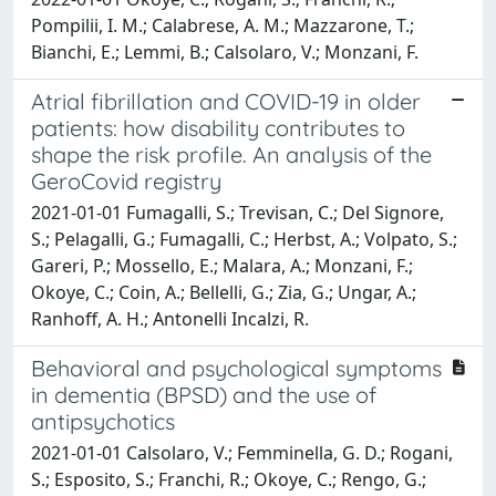
Pompilii, I. M.; Calabrese, A. M.; Mazzarone, T.;
Bianchi, E.; Lemmi, B.; Calsolaro, V.; Monzani, F.
Atrial fibrillation and COVID-19 in older
patients: how disability contributes to
shape the risk profile. An analysis of the
GeroCovid registry
2021-01-01 Fumagalli, S.; Trevisan, C.; Del Signore,
S.; Pelagalli, G.; Fumagalli, C.; Herbst, A.; Volpato, S.;
Gareri, P.; Mossello, E.; Malara, A.; Monzani, F.;
Okoye, C.; Coin, A.; Bellelli, G.; Zia, G.; Ungar, A.;
Ranhoff, A. H.; Antonelli Incalzi, R.
Behavioral and psychological symptoms
in dementia (BPSD) and the use of
antipsychotics
2021-01-01 Calsolaro, V.; Femminella, G. D.; Rogani,
S.; Esposito, S.; Franchi, R.; Okoye, C.; Rengo, G.;