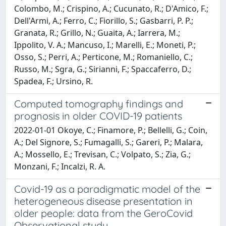
Colombo, M.; Crispino, A.; Cucunato, R.; D'Amico, F.;
Dell'Armi, A.; Ferro, C.; Fiorillo, S.; Gasbarri, P. P.;
Granata, R.; Grillo, N.; Guaita, A.; Iarrera, M.;
Ippolito, V. A.; Mancuso, I.; Marelli, E.; Moneti, P.;
Osso, S.; Perri, A.; Perticone, M.; Romaniello, C.;
Russo, M.; Sgra, G.; Sirianni, F.; Spaccaferro, D.;
Spadea, F.; Ursino, R.
Computed tomography findings and
prognosis in older COVID-19 patients
2022-01-01 Okoye, C.; Finamore, P.; Bellelli, G.; Coin,
A.; Del Signore, S.; Fumagalli, S.; Gareri, P.; Malara,
A.; Mossello, E.; Trevisan, C.; Volpato, S.; Zia, G.;
Monzani, F.; Incalzi, R. A.
Covid-19 as a paradigmatic model of the
heterogeneous disease presentation in
older people: data from the GeroCovid
Observational study