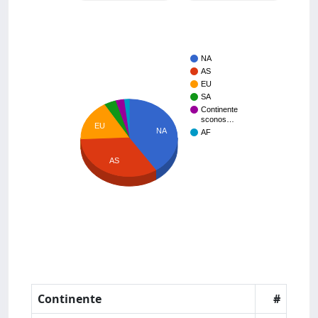
NA
AS
EU
SA
Continente
sconos…
EU
NA
AF
AS
Continente
#