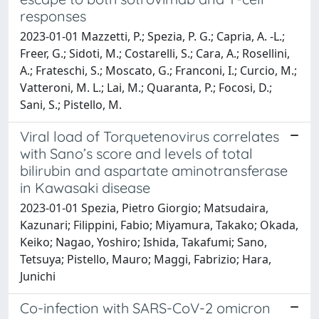
responses
2023-01-01 Mazzetti, P.; Spezia, P. G.; Capria, A. -L.;
Freer, G.; Sidoti, M.; Costarelli, S.; Cara, A.; Rosellini,
A.; Frateschi, S.; Moscato, G.; Franconi, I.; Curcio, M.;
Vatteroni, M. L.; Lai, M.; Quaranta, P.; Focosi, D.;
Sani, S.; Pistello, M.
Viral load of Torquetenovirus correlates
with Sano’s score and levels of total
bilirubin and aspartate aminotransferase
in Kawasaki disease
2023-01-01 Spezia, Pietro Giorgio; Matsudaira,
Kazunari; Filippini, Fabio; Miyamura, Takako; Okada,
Keiko; Nagao, Yoshiro; Ishida, Takafumi; Sano,
Tetsuya; Pistello, Mauro; Maggi, Fabrizio; Hara,
Junichi
Co-infection with SARS-CoV-2 omicron