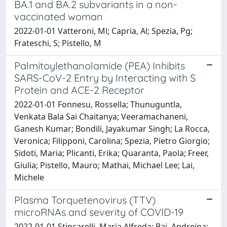
BA.1 and BA.2 subvariants in a non-
vaccinated woman
2022-01-01 Vatteroni, Ml; Capria, Al; Spezia, Pg;
Frateschi, S; Pistello, M
Palmitoylethanolamide (PEA) Inhibits
SARS-CoV-2 Entry by Interacting with S
Protein and ACE-2 Receptor
2022-01-01 Fonnesu, Rossella; Thunuguntla,
Venkata Bala Sai Chaitanya; Veeramachaneni,
Ganesh Kumar; Bondili, Jayakumar Singh; La Rocca,
Veronica; Filipponi, Carolina; Spezia, Pietro Giorgio;
Sidoti, Maria; Plicanti, Erika; Quaranta, Paola; Freer,
Giulia; Pistello, Mauro; Mathai, Michael Lee; Lai,
Michele
Plasma Torquetenovirus (TTV)
microRNAs and severity of COVID-19
2022-01-01 Stincarelli, Maria Alfreda; Baj, Andreina;