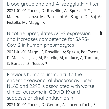
blood group and anti-A isoagglutinin titer
2021-01-01 Focosi, D.; Rosellini, A.; Spezia, P. G.;
Macera, L.; Lanza, M.; Paolicchi, A.; Biagini, D.; Baj, A.;
Pistello, M.; Maggi, F.
Nicotine upregulates ACE2 expression
and increases competence for SARS-
CoV-2 in human pneumocytes
2021-01-01 Maggi, F; Rosellini, A; Spezia, Pg; Focosi,
D; Macera, L; Lai, M; Pistello, M; de Iure, A; Tomino,
C; Bonassi, S; Russo, P
Previous humoral immunity to the
endemic seasonal alphacoronaviruses
NL63 and 229E is associated with worse
clinical outcome in COVID-19 and
suggests original antigenic sin
2021-01-01 Focosi, D.; Genoni, A.; Lucenteforte, E.;