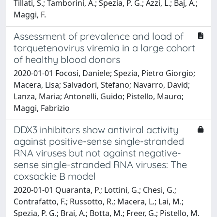
Tillati, S.; Tamborini, A.; Spezia, P. G.; Azzi, L.; Baj, A.;
Maggi, F.
Assessment of prevalence and load of
torquetenovirus viremia in a large cohort
of healthy blood donors
2020-01-01 Focosi, Daniele; Spezia, Pietro Giorgio;
Macera, Lisa; Salvadori, Stefano; Navarro, David;
Lanza, Maria; Antonelli, Guido; Pistello, Mauro;
Maggi, Fabrizio
DDX3 inhibitors show antiviral activity
against positive-sense single-stranded
RNA viruses but not against negative-
sense single-stranded RNA viruses: The
coxsackie B model
2020-01-01 Quaranta, P.; Lottini, G.; Chesi, G.;
Contrafatto, F.; Russotto, R.; Macera, L.; Lai, M.;
Spezia, P. G.; Brai, A.; Botta, M.; Freer, G.; Pistello, M.