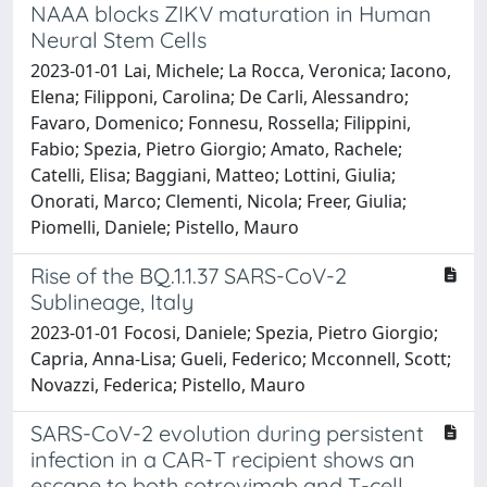
NAAA blocks ZIKV maturation in Human
Neural Stem Cells
2023-01-01 Lai, Michele; La Rocca, Veronica; Iacono,
Elena; Filipponi, Carolina; De Carli, Alessandro;
Favaro, Domenico; Fonnesu, Rossella; Filippini,
Fabio; Spezia, Pietro Giorgio; Amato, Rachele;
Catelli, Elisa; Baggiani, Matteo; Lottini, Giulia;
Onorati, Marco; Clementi, Nicola; Freer, Giulia;
Piomelli, Daniele; Pistello, Mauro
Rise of the BQ.1.1.37 SARS-CoV-2
Sublineage, Italy
2023-01-01 Focosi, Daniele; Spezia, Pietro Giorgio;
Capria, Anna-Lisa; Gueli, Federico; Mcconnell, Scott;
Novazzi, Federica; Pistello, Mauro
SARS-CoV-2 evolution during persistent
infection in a CAR-T recipient shows an
escape to both sotrovimab and T-cell