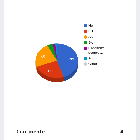
NA
EU
AS
SA
Continente
sconos…
AS
AF
NA
Other
EU
Continente
#