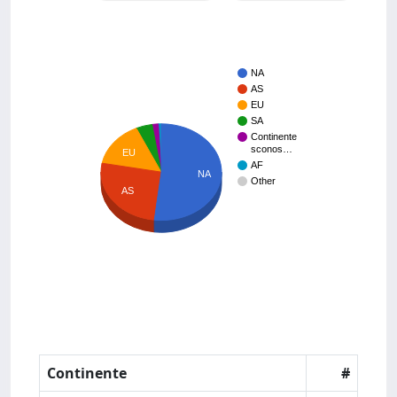
NA
AS
EU
SA
Continente
sconos…
EU
AF
NA
Other
AS
Continente
#