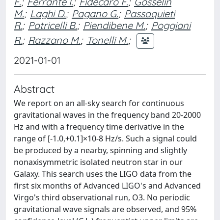
F.
;
Ferrante I.
;
Fidecaro F.
;
Gosselin
M.
;
Laghi D.
;
Pagano G.
;
Passaquieti
R.
;
Patricelli B.
;
Piendibene M.
;
Poggiani
R.
;
Razzano M.
;
Tonelli M.
;
2021-01-01
Abstract
We report on an all-sky search for continuous
gravitational waves in the frequency band 20-2000
Hz and with a frequency time derivative in the
range of [-1.0,+0.1]×10-8 Hz/s. Such a signal could
be produced by a nearby, spinning and slightly
nonaxisymmetric isolated neutron star in our
Galaxy. This search uses the LIGO data from the
first six months of Advanced LIGO's and Advanced
Virgo's third observational run, O3. No periodic
gravitational wave signals are observed, and 95%