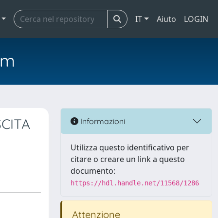
IT
Aiuto
LOGIN
em
SCITA
Informazioni
Utilizza questo identificativo per
citare o creare un link a questo
documento:
https://hdl.handle.net/11568/1286
Attenzione