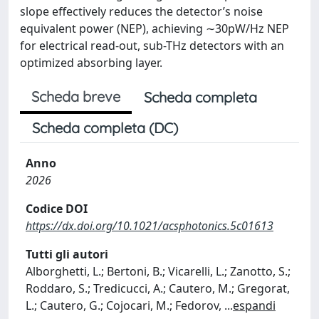
slope effectively reduces the detector’s noise
equivalent power (NEP), achieving ∼30pW/Hz NEP
for electrical read-out, sub-THz detectors with an
optimized absorbing layer.
Scheda breve
Scheda completa
Scheda completa (DC)
Anno
2026
Codice DOI
https://dx.doi.org/10.1021/acsphotonics.5c01613
Tutti gli autori
Alborghetti, L.; Bertoni, B.; Vicarelli, L.; Zanotto, S.;
Roddaro, S.; Tredicucci, A.; Cautero, M.; Gregorat,
L.; Cautero, G.; Cojocari, M.; Fedorov,
...
espandi