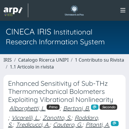
CINECA IRIS
Institutional
Research Information System
IRIS
Catalogo Ricerca UNIPI
1 Contributo su Rivista
1.1 Articolo in rivista
Enhanced Sensitivity of Sub-THz
Thermomechanical Bolometers
Exploiting Vibrational Nonlinearity
Alborghetti, L.
;
Bertoni, B.
Primo
Secondo
;
Vicarelli, L.
;
Zanotto, S.
;
Roddaro,
S.
;
Tredicucci, A.
;
Cautero, G.
;
Pitanti, A.