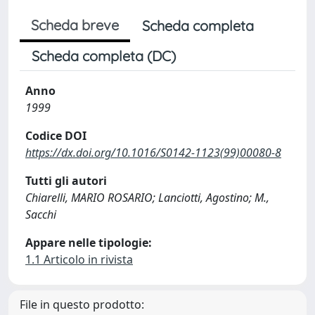
Scheda breve
Scheda completa
Scheda completa (DC)
Anno
1999
Codice DOI
https://dx.doi.org/10.1016/S0142-1123(99)00080-8
Tutti gli autori
Chiarelli, MARIO ROSARIO; Lanciotti, Agostino; M.,
Sacchi
Appare nelle tipologie:
1.1 Articolo in rivista
File in questo prodotto: