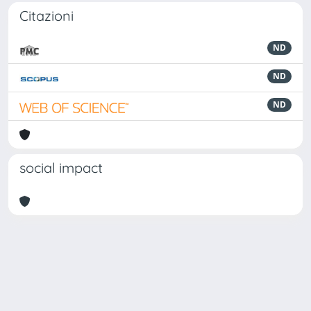
Citazioni
ND
ND
ND
social impact