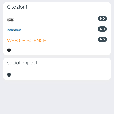
Citazioni
ND
ND
ND
social impact