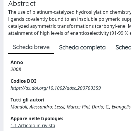
Abstract
The use of platinum-catalyzed hydrosilylation chemistry 
ligands covalently bound to an insoluble polymeric supp
catalyzed asymmetric transformations (carbonyl-ene, M
attainment of high levels of enantioselectivity (91-99 % 
Scheda breve
Scheda completa
Sched
Anno
2008
Codice DOI
https://dx.doi.org/10.1002/adsc.200700359
Tutti gli autori
Mandoli, Alessandro; Lessi, Marco; Pini, Dario; C., Evangelist
Appare nelle tipologie:
1.1 Articolo in rivista