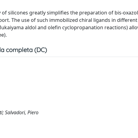
of silicones greatly simplifies the preparation of bis-oxazol
ort. The use of such immobilized chiral ligands in differen
ukaiyama aldol and olefin cyclopropanation reactions) all
ee).
a completa (DC)
i; Salvadori, Piero